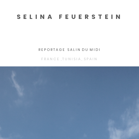
SELINA FEUERSTEIN
R E P O R T A G E S A L I N D U M I D I
F R A N C E , T U N I S I A , S P A I N